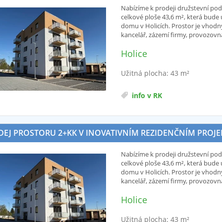
Nabízíme k prodeji družstevní pod
celkové ploše 43,6 m², která bud
domu v Holicích. Prostor je vhodn
kancelář, zázemí firmy, provozovn
Holice
Užitná plocha: 43 m²
info v RK
EJ PROSTORU 2+KK V INOVATIVNÍM REZIDENČNÍM PROJEKTU
Nabízíme k prodeji družstevní pod
celkové ploše 43,6 m², která bud
domu v Holicích. Prostor je vhodn
kancelář, zázemí firmy, provozovn
Holice
Užitná plocha: 43 m²