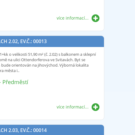
více informací...
2.02, EV.Č.: 00013
+kk o velikosti 51,90 m² (č. 2.02) s balkonem a sklepní
omě na ulici Ottendorferova ve Svitavách. Byt se
 bude orientován na jihovýchod. Výborná lokalita
a města i..
 - Předměstí
více informací...
2.03, EV.Č.: 00014