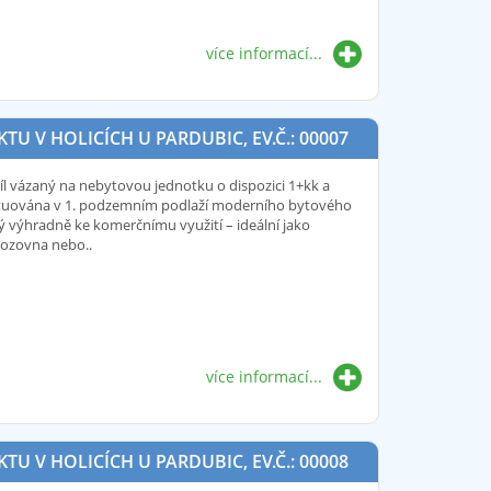
více informací...
 V HOLICÍCH U PARDUBIC, EV.Č.: 00007
íl vázaný na nebytovou jednotku o dispozici 1+kk a
situována v 1. podzemním podlaží moderního bytového
ý výhradně ke komerčnímu využití – ideální jako
vozovna nebo..
více informací...
 V HOLICÍCH U PARDUBIC, EV.Č.: 00008