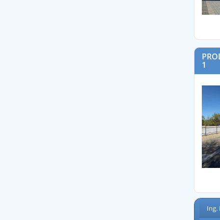
PROD
1
Ing.