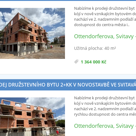
Nabízíme k prodeji družstevní byt 1
kójí v nově vznikajícím bytovém d
nachází ve 2. nadzemním podlaží a 
dostupnost do centra města i..
Ottendorferova, Svitavy
Užitná plocha: 40 m²
1 364 000 Kč
EJ DRUŽSTEVNÍHO BYTU 2+KK V NOVOSTAVBĚ VE SVITAVÁCH 
Nabízíme k prodeji družstevní byt 2
kójí v nově vznikajícím bytovém d
nachází ve 2. nadzemním podlaží a
rychlou dostupnost do centra měst
Ottendorferova, Svitavy