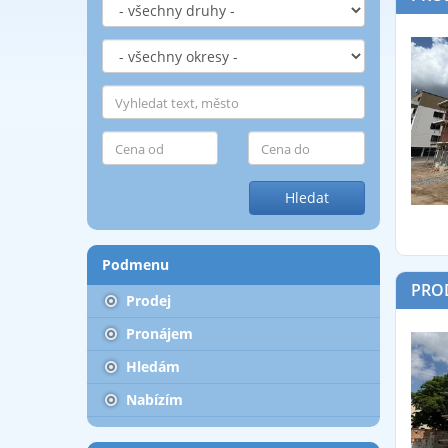
Hledat
Podmenu
PROD
Prodej
Pronájem
Hledám
Nabízím