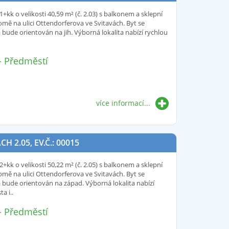
+kk o velikosti 40,59 m² (č. 2.03) s balkonem a sklepní
omě na ulici Ottendorferova ve Svitavách. Byt se
bude orientován na jih. Výborná lokalita nabízí rychlou
 - Předměstí
více informací...
2.05, EV.Č.: 00015
+kk o velikosti 50,22 m² (č. 2.05) s balkonem a sklepní
omě na ulici Ottendorferova ve Svitavách. Byt se
 bude orientován na západ. Výborná lokalita nabízí
a i..
 - Předměstí