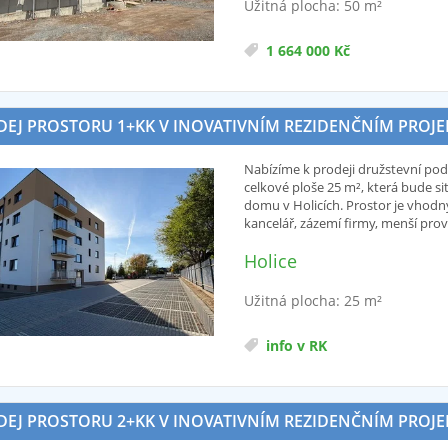
Užitná plocha: 50 m²
1 664 000 Kč
EJ PROSTORU 1+KK V INOVATIVNÍM REZIDENČNÍM PROJEKTU
Nabízíme k prodeji družstevní pod
celkové ploše 25 m², která bude 
domu v Holicích. Prostor je vhodn
kancelář, zázemí firmy, menší pro
Holice
Užitná plocha: 25 m²
info v RK
EJ PROSTORU 2+KK V INOVATIVNÍM REZIDENČNÍM PROJEKTU