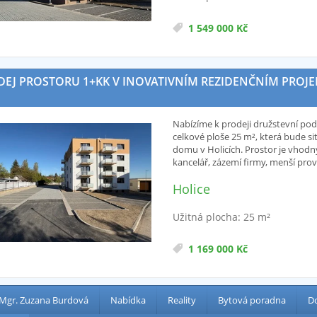
1 549 000 Kč
EJ PROSTORU 1+KK V INOVATIVNÍM REZIDENČNÍM PROJEKTU
Nabízíme k prodeji družstevní pod
celkové ploše 25 m², která bude 
domu v Holicích. Prostor je vhodn
kancelář, zázemí firmy, menší pro
Holice
Užitná plocha: 25 m²
1 169 000 Kč
 Mgr. Zuzana Burdová
Nabídka
Reality
Bytová poradna
Do