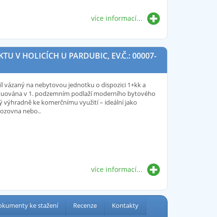
více informací...
 V HOLICÍCH U PARDUBIC, EV.Č.: 00007-
íl vázaný na nebytovou jednotku o dispozici 1+kk a
situována v 1. podzemním podlaží moderního bytového
ý výhradně ke komerčnímu využití – ideální jako
vozovna nebo..
více informací...
kumenty ke stažení
Recenze
Kontakty