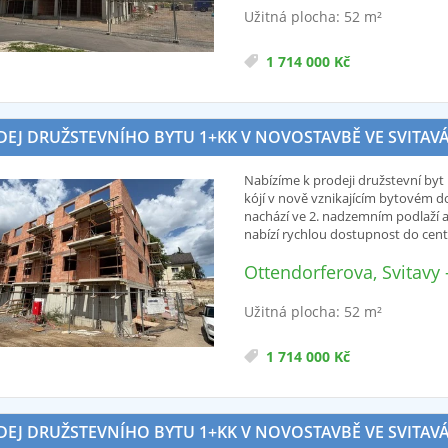
Užitná plocha: 52 m²
1 714 000 Kč
EJ DRUŽSTEVNÍHO BYTU 1+KK V NOVOSTAVBĚ VE SVITAVÁCH 
Nabízíme k prodeji družstevní byt 1
kójí v nově vznikajícím bytovém d
nachází ve 2. nadzemním podlaží a
nabízí rychlou dostupnost do centr
Ottendorferova, Svitavy
Užitná plocha: 52 m²
1 714 000 Kč
EJ DRUŽSTEVNÍHO BYTU 1+KK V NOVOSTAVBĚ VE SVITAVÁCH 