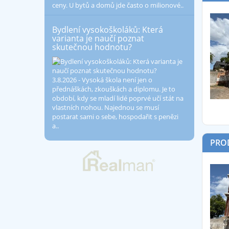
ceny. U bytů a domů jde často o milionové..
Bydlení vysokoškoláků: Která
varianta je naučí poznat
skutečnou hodnotu?
3.8.2026 - Vysoká škola není jen o
přednáškách, zkouškách a diplomu. Je to
období, kdy se mladí lidé poprvé učí stát na
vlastních nohou. Najednou se musí
postarat sami o sebe, hospodařit s penězi
a..
PROD