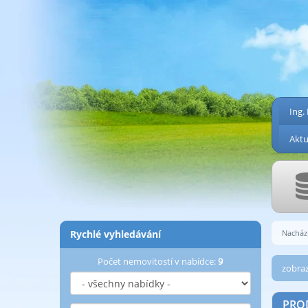
Ing.
Aktu
Rychlé vyhledávání
Nachází
Počet nemovitostí v nabídce:
9
zobraz
PROD