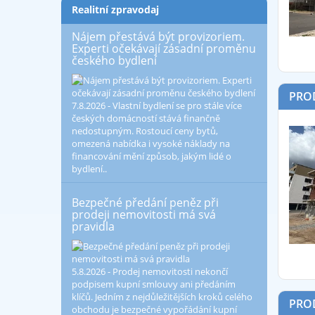
Realitní zpravodaj
Nájem přestává být provizoriem.
Experti očekávají zásadní proměnu
českého bydlení
PROD
7.8.2026 - Vlastní bydlení se pro stále více
českých domácností stává finančně
nedostupným. Rostoucí ceny bytů,
omezená nabídka i vysoké náklady na
financování mění způsob, jakým lidé o
bydlení..
Bezpečné předání peněz při
prodeji nemovitosti má svá
pravidla
5.8.2026 - Prodej nemovitosti nekončí
podpisem kupní smlouvy ani předáním
klíčů. Jedním z nejdůležitějších kroků celého
PROD
obchodu je bezpečné vypořádání kupní