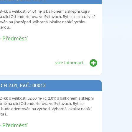
3+kk o velikosti 64,01 m² s balkonem a sklepní kójí v
ulici Ottendorferova ve Svitavách. Byt se nachází ve 2.
án na jihozápad. Výborná lokalita nabízí rychlou
erou..
 - Předměstí
více informací...
2.01, EV.Č.: 00012
+kk o velikosti 52,60 m² (č. 2.01) s balkonem a sklepní
omě na ulici Ottendorferova ve Svitavách. Byt se
 bude orientován na východ. Výborná lokalita nabízí
a i..
 - Předměstí