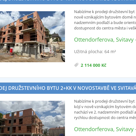
Nabízíme k prodeji družstevní byt 
nově vznikajícím bytovém domě na 
nadzemním podlaží a bude orientov
dostupnost do centra města i vešk
Ottendorferova, Svitavy
Užitná plocha: 64 m²
2 114 000 Kč
EJ DRUŽSTEVNÍHO BYTU 2+KK V NOVOSTAVBĚ VE SVITAVÁCH 
Nabízíme k prodeji družstevní byt 2
kójí v nově vznikajícím bytovém d
nachází ve 2. nadzemním podlaží a
rychlou dostupnost do centra měst
Ottendorferova, Svitavy