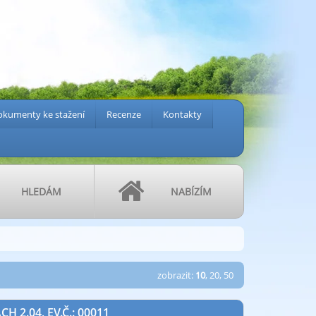
kumenty ke stažení
Recenze
Kontakty
HLEDÁM
NABÍZÍM
zobrazit:
10
,
20
,
50
2.04, EV.Č.: 00011