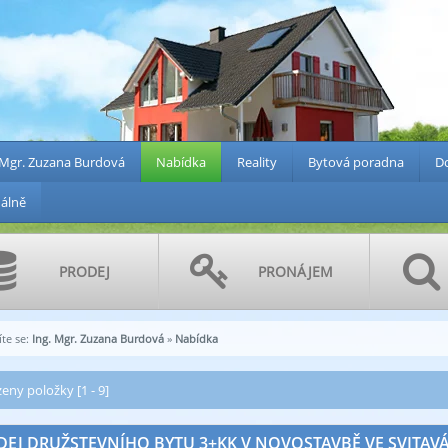
 Mgr. Zuzana Burdová
Nabídka
Reality
Bytová poradna
Do
álně
PRODEJ
PRONÁJEM
te se:
Ing. Mgr. Zuzana Burdová
»
Nabídka
eny položky [1 - 9]
EJ DRUŽSTEVNÍHO BYTU 3+KK V NOVOSTAVBĚ VE SVITAVÁCH 