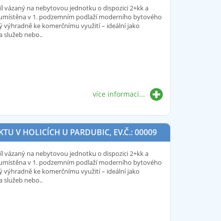
íl vázaný na nebytovou jednotku o dispozici 2+kk a
e umístěna v 1. podzemním podlaží moderního bytového
ý výhradně ke komerčnímu využití – ideální jako
a služeb nebo..
více informací...
 V HOLICÍCH U PARDUBIC, EV.Č.: 00009
íl vázaný na nebytovou jednotku o dispozici 2+kk a
e umístěna v 1. podzemním podlaží moderního bytového
ý výhradně ke komerčnímu využití – ideální jako
a služeb nebo..