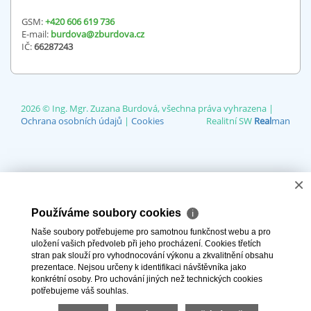
GSM:
+420 606 619 736
E-mail:
burdova@zburdova.cz
IČ:
66287243
2026 © Ing. Mgr. Zuzana Burdová, všechna práva vyhrazena |
Ochrana osobních údajů
|
Cookies
Realitní SW
Real
man
×
Používáme soubory cookies
ℹ
Naše soubory potřebujeme pro samotnou funkčnost webu a pro
uložení vašich předvoleb při jeho procházení. Cookies třetích
stran pak slouží pro vyhodnocování výkonu a zkvalitnění obsahu
prezentace. Nejsou určeny k identifikaci návštěvníka jako
konkrétní osoby. Pro uchování jiných než technických cookies
potřebujeme váš souhlas.