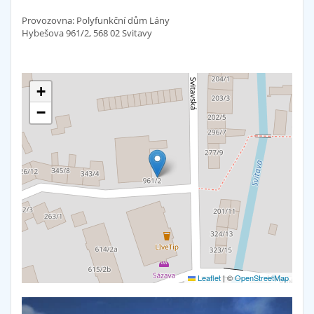
Provozovna: Polyfunkční dům Lány
Hybešova 961/2, 568 02 Svitavy
+
−
Leaflet
|
©
OpenStreetMap