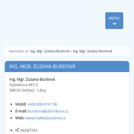
MENU
Nacházíte se:
Ing. Mgr. Zuzana Burdová
»
Ing. Mgr. Zuzana Burdová
ING. MGR. ZUZANA BURDOVÁ
Ing. Mgr. Zuzana Burdová
Hybešova 961/2
568 02 Svitavy - Lány
Mobil:
+420 606 619 736
E-mail:
burdova@zburdova.cz
Web:
www.realityburdova.cz
IČ:
66287243