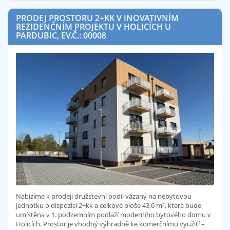
PRODEJ PROSTORU 2+KK V INOVATIVNÍM
REZIDENČNÍM PROJEKTU V HOLICÍCH U
PARDUBIC, EV.Č.: 00008
Nabízíme k prodeji družstevní podíl vázaný na nebytovou
jednotku o dispozici 2+kk a celkové ploše 43,6 m², která bude
umístěna v 1. podzemním podlaží moderního bytového domu v
Holicích. Prostor je vhodný výhradně ke komerčnímu využití –