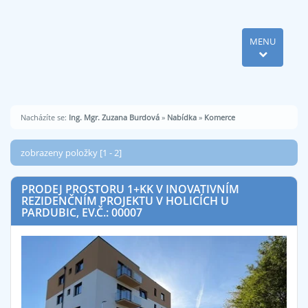
MENU
Nacházíte se:
Ing. Mgr. Zuzana Burdová
»
Nabídka
»
Komerce
zobrazeny položky [1 - 2]
PRODEJ PROSTORU 1+KK V INOVATIVNÍM
REZIDENČNÍM PROJEKTU V HOLICÍCH U
PARDUBIC, EV.Č.: 00007